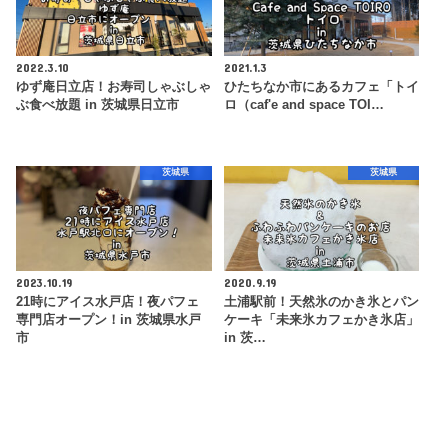
2022.3.10
2021.1.3
ゆず庵日立店！お寿司しゃぶしゃ
ひたちなか市にあるカフェ「トイ
ぶ食べ放題 in 茨城県日立市
ロ（caf'e and space TOI…
茨城県
茨城県
2023.10.19
2020.9.19
21時にアイス水戸店！夜パフェ
土浦駅前！天然氷のかき氷とパン
専門店オープン！in 茨城県水戸
ケーキ「未来氷カフェかき氷店」
市
in 茨…