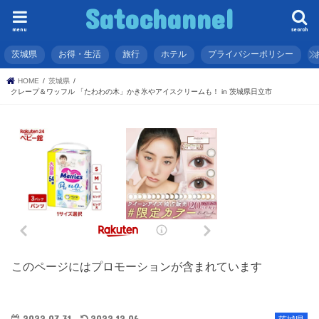
Satochannel
menu
search
茨城県
お得・生活
旅行
ホテル
プライバシーポリシー
HOME
茨城県
クレープ＆ワッフル 「たわわの木」かき氷やアイスクリームも！ in 茨城県日立市
このページにはプロモーションが含まれています
2022.07.31
2022.12.06