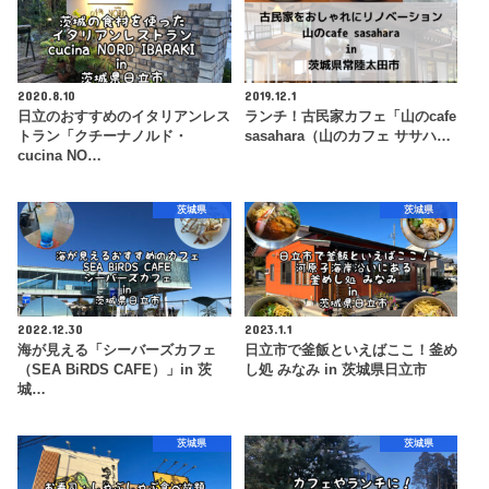
2020.8.10
2019.12.1
日立のおすすめのイタリアンレス
ランチ！古民家カフェ「山のcafe
トラン「クチーナノルド・
sasahara（山のカフェ ササハ…
cucina NO…
茨城県
茨城県
2022.12.30
2023.1.1
海が見える「シーバーズカフェ
日立市で釜飯といえばここ！釜め
（SEA BiRDS CAFE）」in 茨
し処 みなみ in 茨城県日立市
城…
茨城県
茨城県