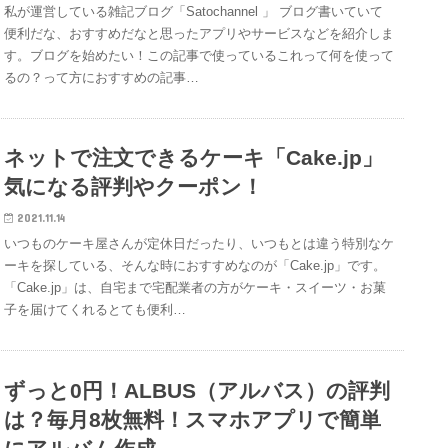
私が運営している雑記ブログ「Satochannel 」 ブログ書いていて
便利だな、おすすめだなと思ったアプリやサービスなどを紹介しま
す。ブログを始めたい！この記事で使っているこれって何を使って
るの？って方におすすめの記事…
ネットで注文できるケーキ「Cake.jp」
気になる評判やクーポン！
2021.11.14
いつものケーキ屋さんが定休日だったり、いつもとは違う特別なケ
ーキを探している、そんな時におすすめなのが「Cake.jp」です。
「Cake.jp」は、自宅まで宅配業者の方がケーキ・スイーツ・お菓
子を届けてくれるとても便利…
ずっと0円！ALBUS（アルバス）の評判
は？毎月8枚無料！スマホアプリで簡単