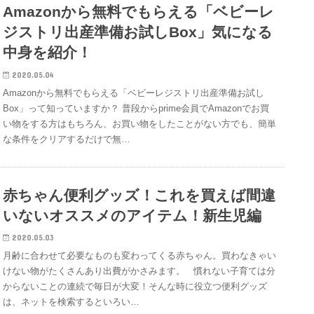
Amazonから無料でもらえる「ベビーレ
ジストリ出産準備お試しBox」気になる
中身を紹介！
2020.05.04
Amazonから無料でもらえる「ベビーレジストリ出産準備お試し
Box」って知っていますか？ 普段からprime会員でAmazonでお買
い物をする方はもちろん、お買い物をしたことがない方でも、簡単
な条件をクリアするだけで無…
赤ちゃん便利グッズ！これを買えば間違
いないオススメのアイテム！新生児編
2020.05.03
月齢に合わせて必要なものも変わってくる赤ちゃん。買わなきゃい
けない物がたくさんあり出費がかさみます。 慣れない子育ては分
からないことの連続で毎日が大変！そんな時に役立つ便利グッズ
は、ネットを検索するといろい…