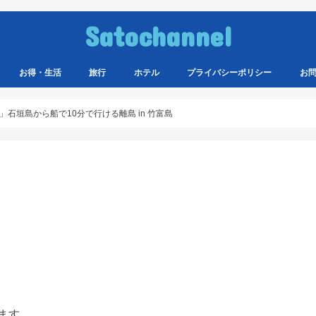
Satochannel
お得・生活
旅行
ホテル
プライバシーポリシー
お
石垣島から船で10分で行ける離島 in 竹富島
ます