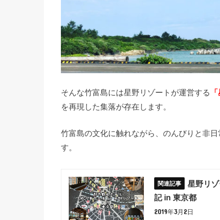
そんな竹富島には星野リゾートが運営する
「
を再現した集落が存在します。
竹富島の文化に触れながら、のんびりと非日
す。
星野リゾ
記 in 東京都
2019年3月2日