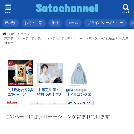
Satochannel
menu
search
茨城県
お得・生活
旅行
ホテル
プライバシーポリシー
HOME
ホテル
東京ディズニーランドホテル・コンジェルジュディズニーシンデレラルームに宿泊 in 千葉県
浦安市
このページにはプロモーションが含まれています